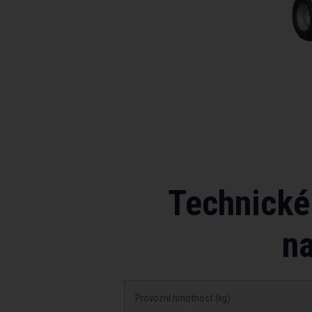
Technické
n
Provozní­ hmotnost (kg)