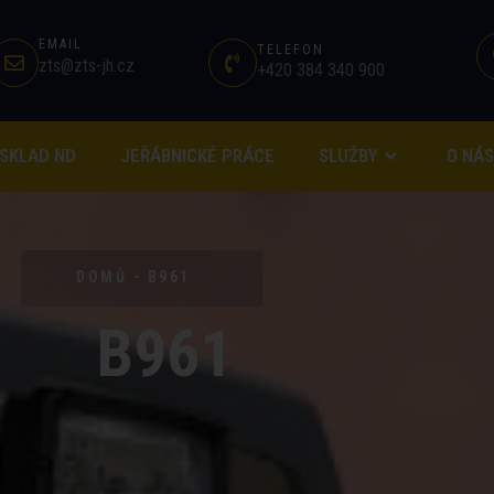
EMAIL
TELEFON
zts@zts-jh.cz
+420 384 340 900
SKLAD ND
JEŘÁBNICKÉ PRÁCE
SLUŽBY
O NÁS
DOMŮ - B961
B961