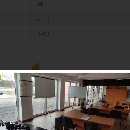
0,60
0,6 – 0,9
12 (18,5)
Prospekt
katalogový list - Novotný, B961