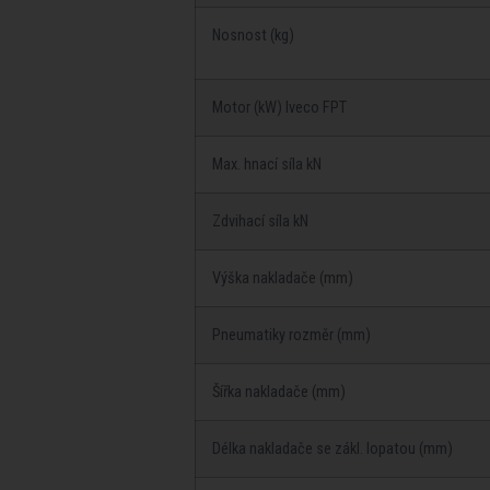
Nosnost (kg)
Motor (kW) Iveco FPT
Max. hnací­ sí­la kN
Zdvihací­ sí­la kN
Výška nakladače (mm)
Pneumatiky rozměr (mm)
Ší­řka nakladače (mm)
Délka nakladače se zákl. lopatou (mm)