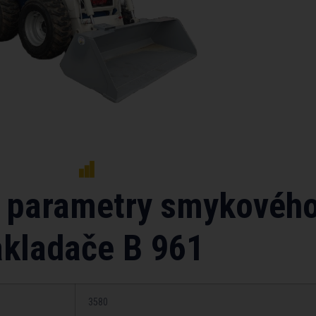
 parametry smykovéh
akladače B 961
3580