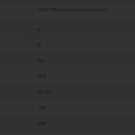
1250 (1400 při dostatečném protizávaží­)
55
32
29,6
2070
12 x 16,5
1790
3445