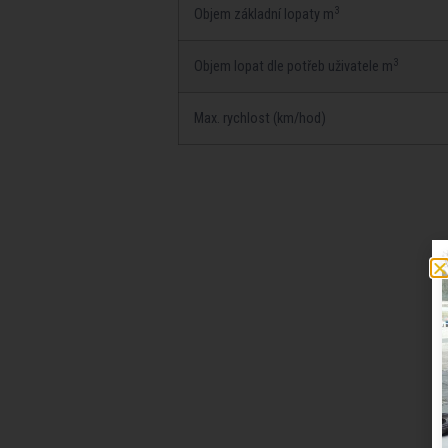
3
Objem základní­ lopaty m
3
Objem lopat dle potřeb uživatele m
Max. rychlost (km/hod)