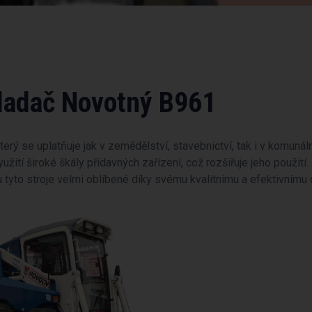
ladač Novotný B961
terý se uplatňuje jak v zemědělství, stavebnictví, tak i v komuná
ití široké škály přídavných zařízení, což rozšiřuje jeho použití.
u tyto stroje velmi oblíbené díky svému kvalitnímu a efektivnímu