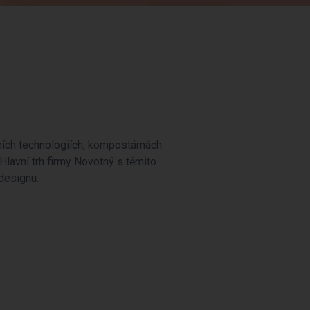
lních technologiích, kompostárnách
 Hlavní trh firmy Novotný s těmito
 designu.