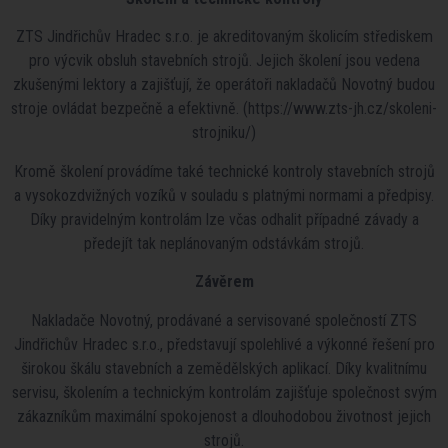
ZTS Jindřichův Hradec s.r.o. je akreditovaným školicím střediskem
pro výcvik obsluh stavebních strojů. Jejich školení jsou vedena
zkušenými lektory a zajišťují, že operátoři nakladačů Novotný budou
stroje ovládat bezpečně a efektivně. (https://www.zts-jh.cz/skoleni-
strojniku/)
Kromě školení provádíme také technické kontroly stavebních strojů
a vysokozdvižných vozíků v souladu s platnými normami a předpisy.
Díky pravidelným kontrolám lze včas odhalit případné závady a
předejít tak neplánovaným odstávkám strojů.
Závěrem
Nakladače Novotný, prodávané a servisované společností ZTS
Jindřichův Hradec s.r.o., představují spolehlivé a výkonné řešení pro
širokou škálu stavebních a zemědělských aplikací. Díky kvalitnímu
servisu, školením a technickým kontrolám zajišťuje společnost svým
zákazníkům maximální spokojenost a dlouhodobou životnost jejich
strojů.