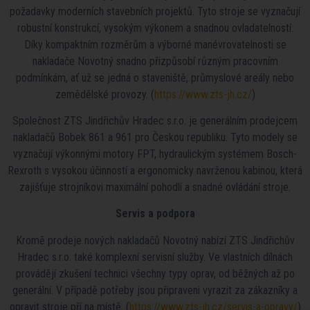
požadavky moderních stavebních projektů. Tyto stroje se vyznačují
robustní konstrukcí, vysokým výkonem a snadnou ovladatelností.
Díky kompaktním rozměrům a výborné manévrovatelnosti se
nakladače Novotný snadno přizpůsobí různým pracovním
podmínkám, ať už se jedná o staveniště, průmyslové areály nebo
zemědělské provozy. (
https://www.zts-jh.cz/
)
Společnost ZTS Jindřichův Hradec s.r.o. je generálním prodejcem
nakladačů Bobek 861 a 961 pro Českou republiku. Tyto modely se
vyznačují výkonnými motory FPT, hydraulickým systémem Bosch-
Rexroth s vysokou účinností a ergonomicky navrženou kabinou, která
zajišťuje strojníkovi maximální pohodlí a snadné ovládání stroje.
Servis a podpora
Kromě prodeje nových nakladačů Novotný nabízí ZTS Jindřichův
Hradec s.r.o. také komplexní servisní služby. Ve vlastních dílnách
provádějí zkušení technici všechny typy oprav, od běžných až po
generální. V případě potřeby jsou připraveni vyrazit za zákazníky a
opravit stroje pří na místě. (
https://www.zts-jh.cz/servis-a-opravy/
)