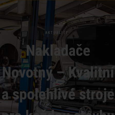
AKTUALITY
Nakladače
Novotný – Kvalitní
a spolehlivé stroje