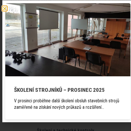
ŠKOLENÍ STROJNÍKŮ – PROSINEC 2025
Nezapomínáme ani na starší modely nakladačů, které dodávala v
minulosti. Pro tyto stroje stále vedeme širokou nabídku náhradních
V prosinci proběhne další školení obsluh stavebních strojů
dílů a přídavných zařízení. Díky tomu mohou majitelé starších
zaměřené na získání nových průkazů a rozšíření…
nakladačů Novotný udržovat své stroje v perfektním stavu a
maximalizovat jejich životnost.
Školení a technické kontroly