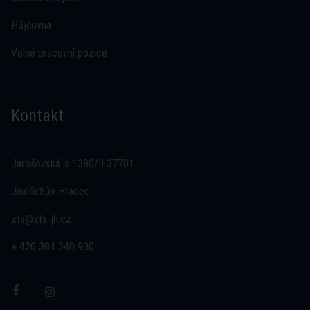
Půjčovna
Volné pracovní pozice
Kontakt
Jarošovská ul.1380/II 37701
Jindřichův Hradec
zts@zts-jh.cz
+ 420 384 340 900