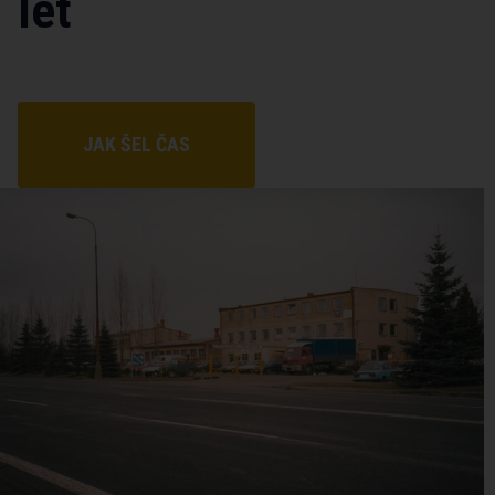
let
JAK ŠEL ČAS