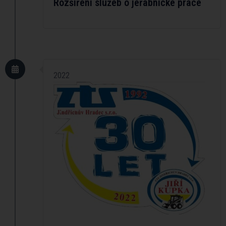
Rozšíření služeb o jeřábnické práce
2022