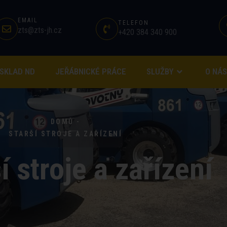
EMAIL
TELEFON
zts@zts-jh.cz
+420 384 340 900
SKLAD ND
JEŘÁBNICKÉ PRÁCE
SLUŽBY
O NÁS
DOMŮ -
STARŠÍ STROJE A ZAŘÍZENÍ
í stroje a zařízení