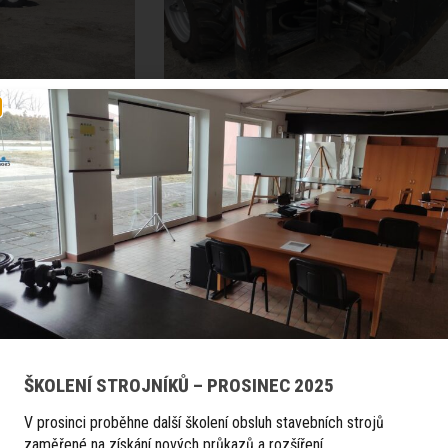
Přídavná
Nab
ŠKOLENÍ STROJNÍKŮ – PROSINEC 2025
V prosinci proběhne další školení obsluh stavebních strojů
zaměřené na získání nových průkazů a rozšíření…