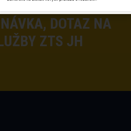
VÁHEJTE A KONTAKTUJTE NÁS
NÁVKA, DOTAZ NA
LUŽBY ZTS JH