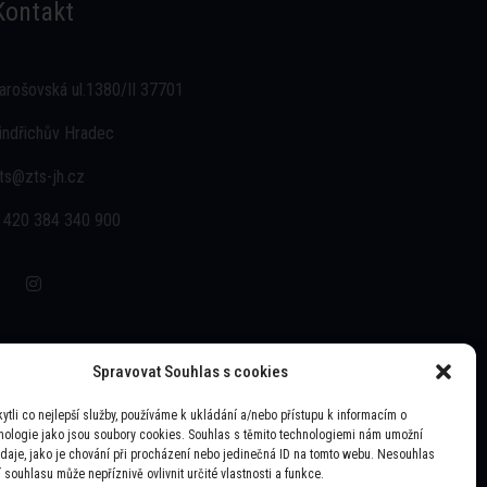
Kontakt
arošovská ul.1380/II 37701
indřichův Hradec
ts@zts-jh.cz
 420 384 340 900
Spravovat Souhlas s cookies
tli co nejlepší služby, používáme k ukládání a/nebo přístupu k informacím o
hnologie jako jsou soubory cookies. Souhlas s těmito technologiemi nám umožní
daje, jako je chování při procházení nebo jedinečná ID na tomto webu. Nesouhlas
 souhlasu může nepříznivě ovlivnit určité vlastnosti a funkce.