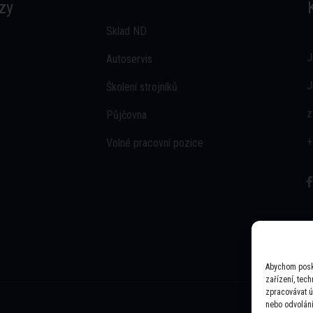
zy
Sklad ND
J
Autoservis
J
Školení strojníků
z
Půjčovna
+
Volné pracovní pozice
Abychom posky
zařízení, tec
zpracovávat ú
nebo odvolání