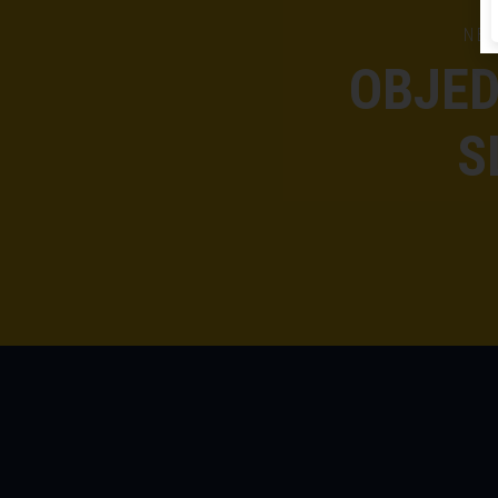
NE
OBJED
S