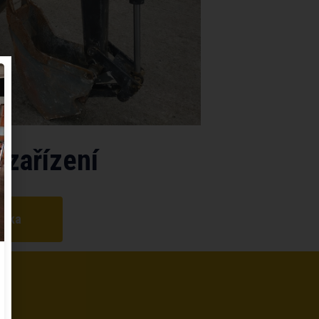
 zařízení
ídka