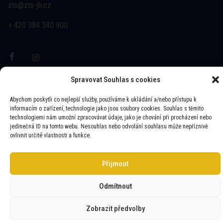
zts@zts-jh.cz
+ 420 384 340 900
Spravovat Souhlas s cookies
Abychom poskytli co nejlepší služby, používáme k ukládání a/nebo přístupu k
ZTS JINDŘICHŮV HRADEC © 2025 | VŠECHNA PRÁVA
informacím o zařízení, technologie jako jsou soubory cookies. Souhlas s těmito
VYHRAZENA
technologiemi nám umožní zpracovávat údaje, jako je chování při procházení nebo
jedinečná ID na tomto webu. Nesouhlas nebo odvolání souhlasu může nepříznivě
ovlivnit určité vlastnosti a funkce.
WEBUI.CZ
- WEBOVÉ STRÁNKY A E-SHOPY
Přijmout
Odmítnout
Zobrazit předvolby