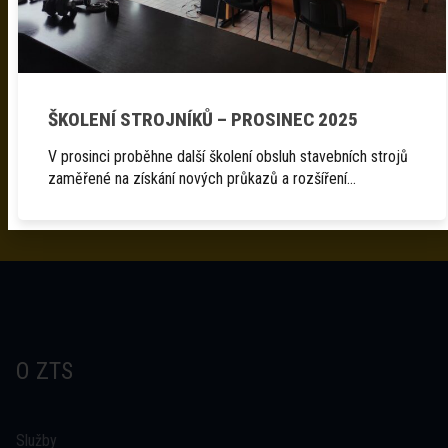
OBJEDNÁVKA, DOTAZ
NA SLUŽBY ZTS JH
ŠKOLENÍ STROJNÍKŮ – PROSINEC 2025
V prosinci proběhne další školení obsluh stavebních strojů
zaměřené na získání nových průkazů a rozšíření…
O ZTS
Služby