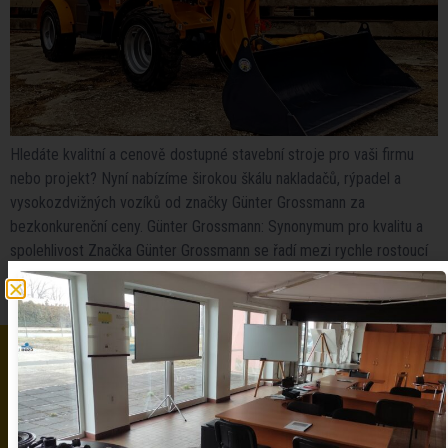
Hledáte kvalitní a cenově dostupné stavební stroje pro vaši firmu
nebo projekt? Nyní nabízíme širokou škálu nakladačů, rýpadel a
vysokozdvižných vozíků od značky Günter Grossmann za
bezkonkurenční ceny. Günter Grossmann: Synonymum pro kvalitu a
spolehlivost Značka Günter Grossmann se řadí mezi rychle rostoucí
evropské výrobce stavebních strojů. Díky použití špičkové
technologie a kvalitních komponentů, jako […]
NEVÁHEJTE A KONTAKTUJTE NÁS