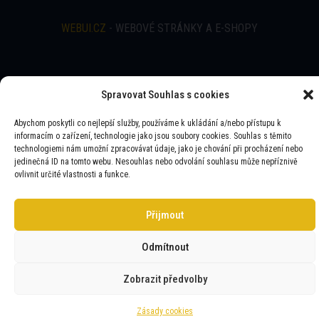
WEBUI.CZ
- WEBOVÉ STRÁNKY A E-SHOPY
Spravovat Souhlas s cookies
Abychom poskytli co nejlepší služby, používáme k ukládání a/nebo přístupu k
informacím o zařízení, technologie jako jsou soubory cookies. Souhlas s těmito
technologiemi nám umožní zpracovávat údaje, jako je chování při procházení nebo
jedinečná ID na tomto webu. Nesouhlas nebo odvolání souhlasu může nepříznivě
ovlivnit určité vlastnosti a funkce.
Přijmout
Odmítnout
Zobrazit předvolby
Zásady cookies