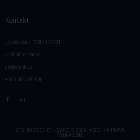
Kontakt
Jarošovská ul.1380/II 37701
Jindřichův Hradec
zts@zts-jh.cz
+ 420 384 340 900
ZTS JINDŘICHŮV HRADEC © 2025 | VŠECHNA PRÁVA
VYHRAZENA