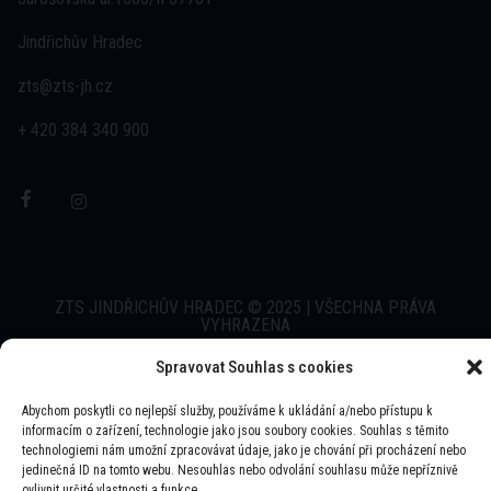
Jindřichův Hradec
zts@zts-jh.cz
+ 420 384 340 900
ZTS JINDŘICHŮV HRADEC © 2025 | VŠECHNA PRÁVA
VYHRAZENA
Spravovat Souhlas s cookies
WEBUI.CZ
- WEBOVÉ STRÁNKY A E-SHOPY
Abychom poskytli co nejlepší služby, používáme k ukládání a/nebo přístupu k
informacím o zařízení, technologie jako jsou soubory cookies. Souhlas s těmito
technologiemi nám umožní zpracovávat údaje, jako je chování při procházení nebo
jedinečná ID na tomto webu. Nesouhlas nebo odvolání souhlasu může nepříznivě
ovlivnit určité vlastnosti a funkce.