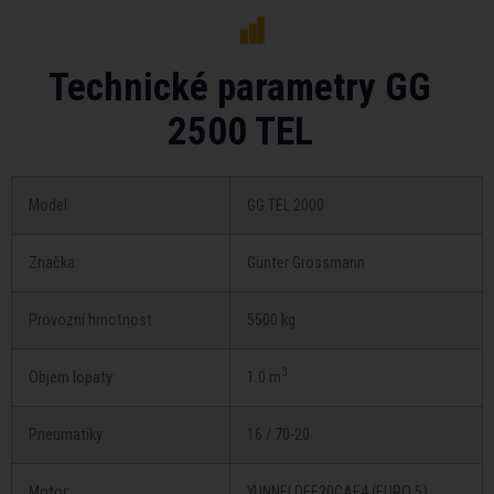
Technické parametry GG
2500 TEL
Model:
GG TEL 2000
Značka:
Günter Grossmann
Provozní hmotnost:
5500 kg
3
Objem lopaty:
1.0 m
Pneumatiky:
16 / 70-20
Motor:
YUNNEI DEF20CAF4 (EURO 5)