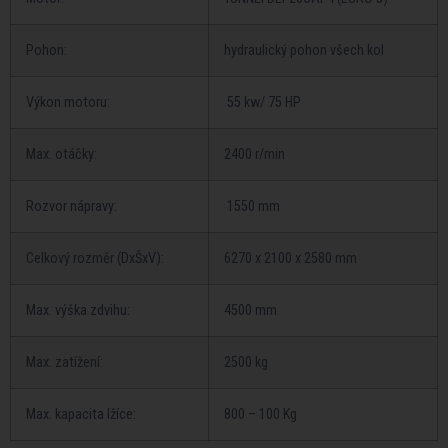
Pohon:
hydraulický pohon všech kol
Výkon motoru:
55 kw/ 75 HP
Max. otáčky:
2400 r/min
Rozvor nápravy:
1550 mm
Celkový rozměr (DxŠxV):
6270 x 2100 x 2580 mm
Max. výška zdvihu:
4500 mm
Max. zatížení:
2500 kg
Max. kapacita lžíce:
800 – 100 Kg