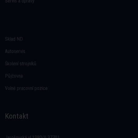
Servis a opravy
Sklad ND
Autoservis
Školení strojníků
Půjčovna
Volné pracovní pozice
Kontakt
Jarošovská ul.1380/II 37701