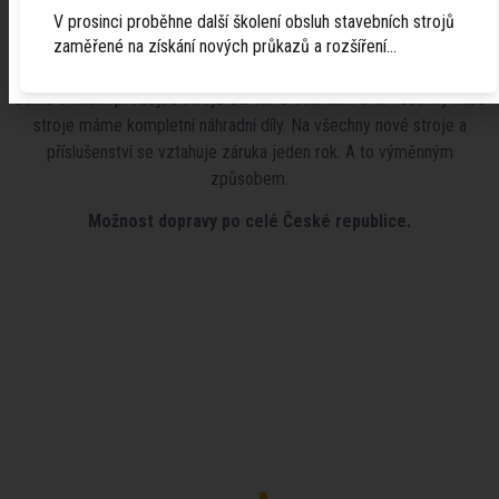
kabiny.
V prosinci proběhne další školení obsluh stavebních strojů
zaměřené na získání nových průkazů a rozšíření…
Při odběru více příslušenství možná
sleva
.
Jsme oficiální prodejce strojů Günter Grossmann a na všechny naše
stroje máme kompletní náhradní díly. Na všechny nové stroje a
příslušenství se vztahuje záruka jeden rok. A to výměnným
způsobem.
Možnost dopravy po celé České republice.