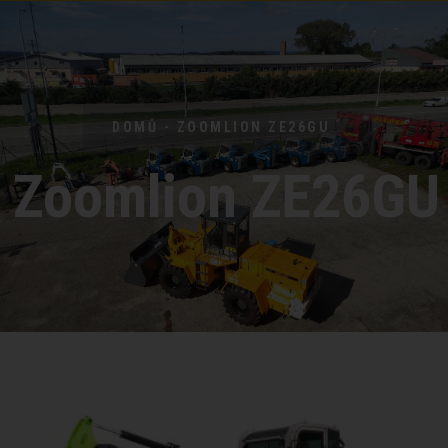
DOMŮ - ZOOMLION ZE26GU
Zoomlion ZE26GU