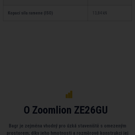
Kopací síla ramene (ISO)
13,84 kN
O Zoomlion ZE26GU
Bagr je zejména vhodný pro úzká staveniště s omezeným
prostorem; díky jeho hmotnosti a rozměrové konstrukci jej