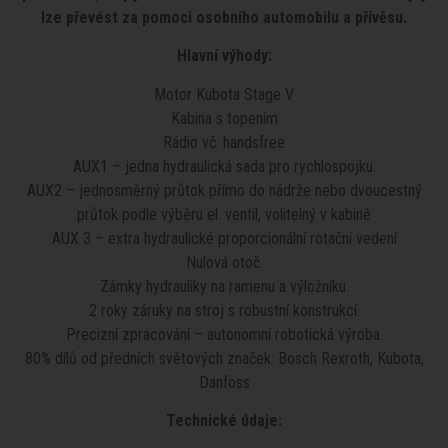
lze převést za pomoci osobního automobilu a přívěsu.
Hlavní výhody:
Motor Kubota Stage V
Kabina s topením
Rádio vč. handsfree
AUX1 – jedna hydraulická sada pro rychlospojku.
AUX2 – jednosměrný průtok přímo do nádrže nebo dvoucestný
průtok podle výběru el. ventil, volitelný v kabině
AUX 3 – extra hydraulické proporcionální rotační vedení
Nulová otoč.
Zámky hydrauliky na ramenu a výložníku.
2 roky záruky na stroj s robustní konstrukcí.
Precizní zpracování – autonomní robotická výroba.
80% dílů od předních světových značek: Bosch Rexroth, Kubota,
Danfoss
Technické údaje: