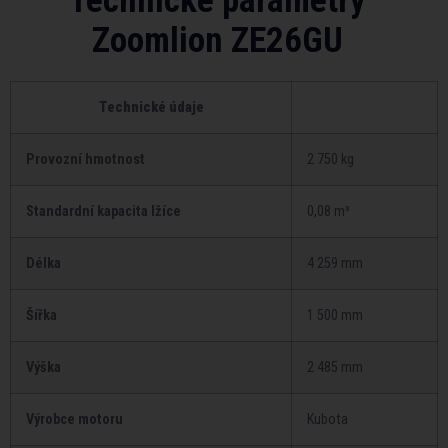
Technické parametry
Zoomlion ZE26GU
Technické údaje
Provozní hmotnost
2 750 kg
Standardní kapacita lžíce
0,08 m³
Délka
4 259 mm
Šířka
1 500 mm
Výška
2 485 mm
Výrobce motoru
Kubota