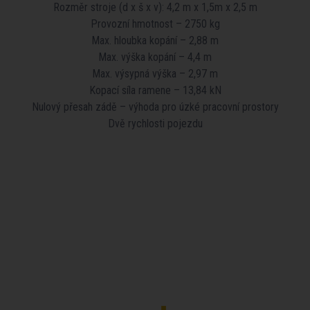
Rozměr stroje (d x š x v): 4,2 m x 1,5m x 2,5 m
Provozní hmotnost – 2750 kg
Max. hloubka kopání – 2,88 m
Max. výška kopání – 4,4 m
Max. výsypná výška – 2,97 m
Kopací síla ramene – 13,84 kN
Nulový přesah zádě – výhoda pro úzké pracovní prostory
Dvě rychlosti pojezdu