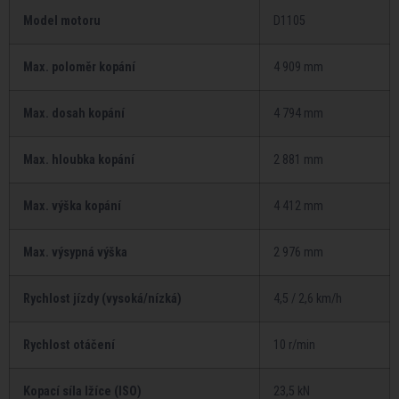
Model motoru
D1105
Max. poloměr kopání
4 909 mm
Max. dosah kopání
4 794 mm
Max. hloubka kopání
2 881 mm
Max. výška kopání
4 412 mm
Max. výsypná výška
2 976 mm
Rychlost jízdy (vysoká/nízká)
4,5 / 2,6 km/h
Rychlost otáčení
10 r/min
Kopací síla lžíce (ISO)
23,5 kN