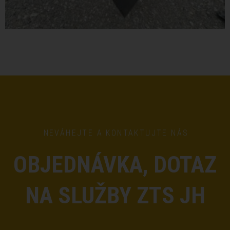
NEVÁHEJTE A KONTAKTUJTE NÁS
OBJEDNÁVKA, DOTAZ
NA SLUŽBY ZTS JH