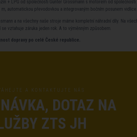
zín + LPG od společnosti Günter Grossmann s motorem od společnosti 
3 m, automatickou převodovkou a integrovaným bočním posunem vidlice
ossmann a na všechny naše stroje máme kompletní náhradní díly. Na vše
tví se vztahuje záruka jeden rok. A to výměnným způsobem.
nost dopravy po celé České republice.
VÁHEJTE A KONTAKTUJTE NÁS
NÁVKA, DOTAZ NA
LUŽBY ZTS JH