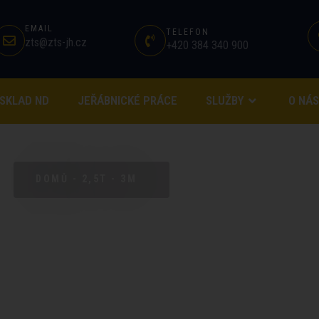
EMAIL
TELEFON
zts@zts-jh.cz
+420 384 340 900
SKLAD ND
JEŘÁBNICKÉ PRÁCE
SLUŽBY
O NÁS
DOMŮ - 2,5T - 3M
,5T - 3M, LPG