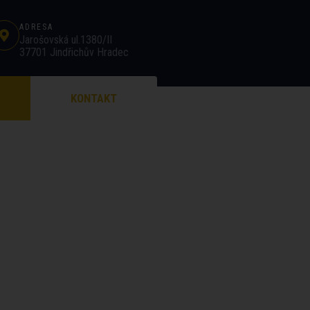
ADRESA
Jarošovská ul.1380/II
37701 Jindřichův Hradec
KONTAKT