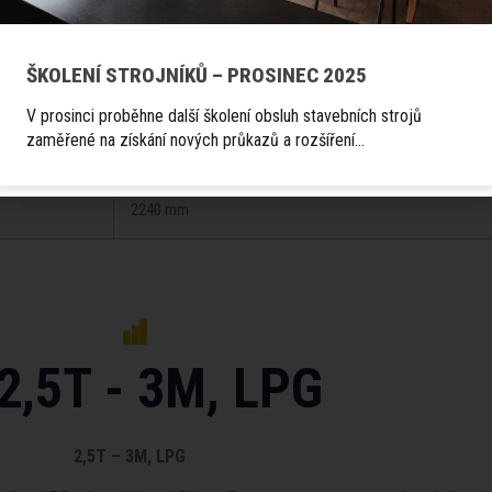
2070 mm
ŠKOLENÍ STROJNÍKŮ – PROSINEC 2025
1200 x 120 x 40 mm
V prosinci proběhne další školení obsluh stavebních strojů
zaměřené na získání nových průkazů a rozšíření…
17 – 19 km/h
2240 mm
2,5T - 3M, LPG
2,5T – 3M, LPG