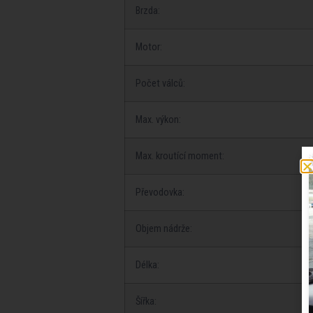
Brzda:
Motor:
Počet válců:
Max. výkon:
Max. kroutící moment:
Převodovka:
Objem nádrže:
Délka:
Šířka: