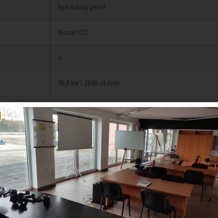
hydraulický pedál
Nissan K21
4
36,8 kw \ 2650 ot./min
160 Nm \ 1800 – 1900 ot./min
automatická
60 L
2576 mm
1170 mm