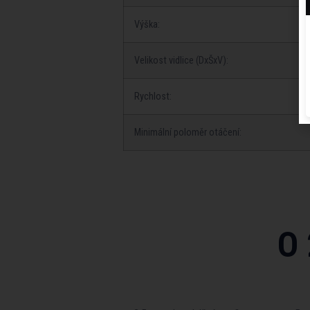
Výška:
Velikost vidlice (DxŠxV):
Rychlost:
Minimální poloměr otáčení:
O 