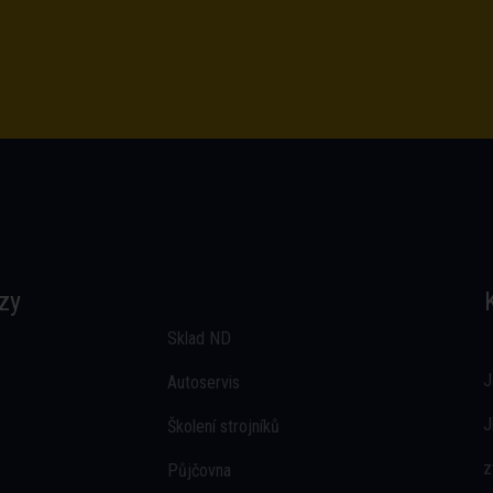
zy
Sklad ND
J
Autoservis
J
Školení strojníků
z
Půjčovna