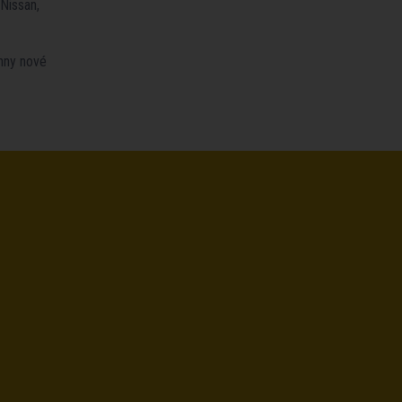
Nissan,
.
chny nové