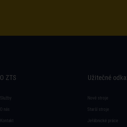
O ZTS
Užitečné odka
Služby
Nové stroje
O nás
Starší stroje
Kontakt
Jeřábnické práce