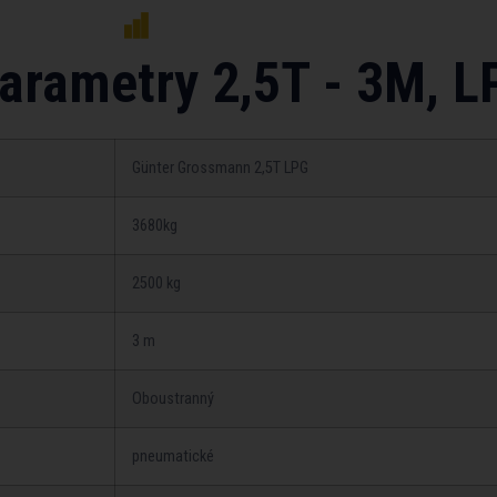
arametry 2,5T - 3M, L
Günter Grossmann 2,5T LPG
3680kg
2500 kg
3 m
Oboustranný
pneumatické