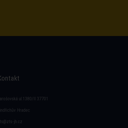
Kontakt
arošovská ul.1380/II 37701
indřichův Hradec
ts@zts-jh.cz