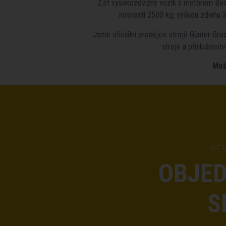
2,5t vysokozdvižný vozík s motorem Ben
nosností 2500 kg, výškou zdvihu 
Jsme oficiální prodejce strojů Günter Gr
stroje a příslušens
Mož
NE
OBJED
S