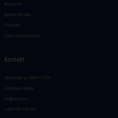
Autoservis
Školení strojníků
Půjčovna
Volné pracovní pozice
Kontakt
Jarošovská ul.1380/II 37701
Jindřichův Hradec
zts@zts-jh.cz
+ 420 384 340 900