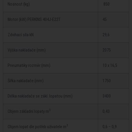
Nosnost (kg)
850
Motor (kW) PERKINS 404J-E22T
45
Zdvihací­ sí­la kN
29,6
Výška nakladače (mm)
2075
Pneumatiky rozměr (mm)
10 x 16,5
Ší­řka nakladače (mm)
1750
Délka nakladače se zákl. lopatou (mm)
3400
3
Objem základní­ lopaty m
0,43
3
Objem lopat dle potřeb uživatele m
0,6 – 0,9