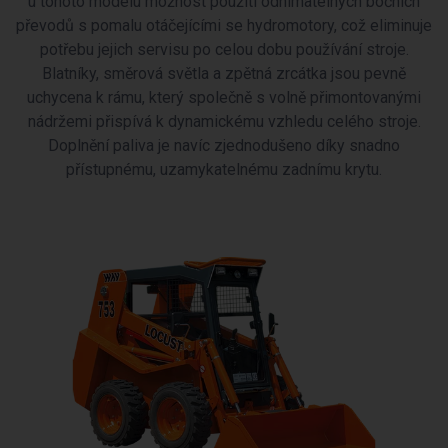
u tohoto modelu možnost použití odnímatelných bočních
převodů s pomalu otáčejícími se hydromotory, což eliminuje
potřebu jejich servisu po celou dobu používání stroje.
Blatníky, směrová světla a zpětná zrcátka jsou pevně
uchycena k rámu, který společně s volně přimontovanými
nádržemi přispívá k dynamickému vzhledu celého stroje.
Doplnění paliva je navíc zjednodušeno díky snadno
přístupnému, uzamykatelnému zadnímu krytu.