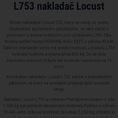
L753 nakladač Locust
Model nakladače Locust 753, který se odvíjí od svého
dlouhodobě spolehlivého předchůdce, se také nabízí v
provedení s dvěma rychlostmi pod označením L753. Oba
modely pohání motor PERKINS 404J-E22T o výkonu 45 kW.
Zatímco standardní verze má solidní nosnost, u modelu L753
byla tato hodnota zvýšena až na 850 kg. Co se týče
maximální rychlosti, ta byla dle testování nastavena na 15
km/h.
Konstrukce nakladače Locust L753 začíná s jednoduchým
základem, na který se postupně přidávají další součásti
stroje.
Nakladač Locust L753 je vybaven Překlápěcím bodem o síle
1.500 kg a je poháněn dieselovým motorem Perkins o výkonu
36 kW. Jeho celková hmotnost dosahuje 3.250 kg. Unikátní je