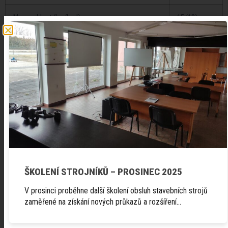
Max. rychlost (km/hod)
15 (19)
ŠKOLENÍ STROJNÍKŮ – PROSINEC 2025
Prospekt
V prosinci proběhne další školení obsluh stavebních strojů
zaměřené na získání nových průkazů a rozšíření…
katalogový list - Locust, L753