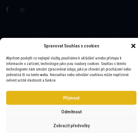
ZTS JINDŘICHŮV HRADEC © 2025 | VŠECHNA PRÁVA
VYHRAZENA
Spravovat Souhlas s cookies
Abychom poskytli co nejlepší služby, používáme k ukládání a/nebo přístupu k
WEBUI.CZ
- WEBOVÉ STRÁNKY A E-SHOPY
informacím o zařízení, technologie jako jsou soubory cookies. Souhlas s těmito
technologiemi nám umožní zpracovávat údaje, jako je chování při procházení nebo
jedinečná ID na tomto webu. Nesouhlas nebo odvolání souhlasu může nepříznivě
ovlivnit určité vlastnosti a funkce.
Přijmout
Odmítnout
Zobrazit předvolby