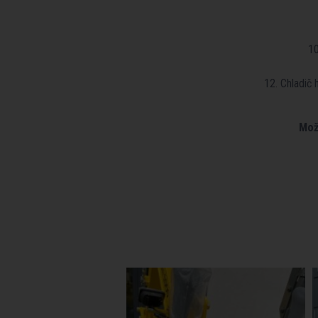
10
12. Chladič
Mož