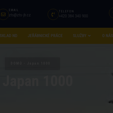
EMAIL
TELEFON
zts@zts-jh.cz
+420 384 340 900
SKLAD ND
JEŘÁBNICKÉ PRÁCE
SLUŽBY
O NÁS
DOMŮ - Japan 1000
Japan 1000