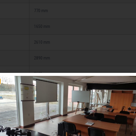
770 mm
1650 mm
2610 mm
2890 mm
360°
345 mm
255 mm