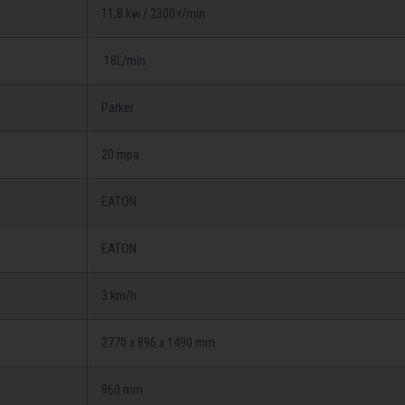
11,8 kw / 2300 r/min
18L/min
Parker
20 mpa
EATON
EATON
3 km/h
2770 x 896 x 1490 mm
960 mm