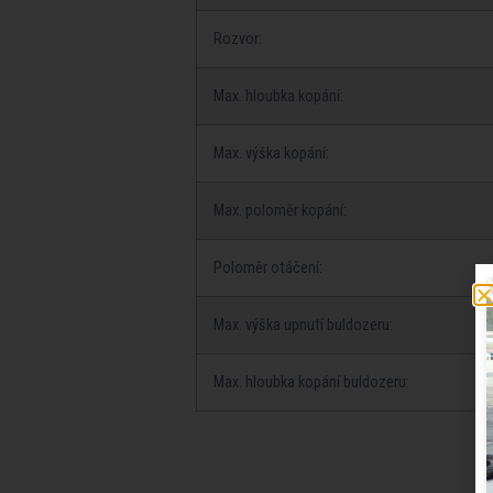
Rozvor:
Max. hloubka kopání:
Max. výška kopání:
Max. poloměr kopání:
Poloměr otáčení:
Max. výška upnutí buldozeru:
Max. hloubka kopání buldozeru: