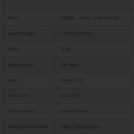
Motor:
KUBOTA -> tříválec, vodní chlazení
Jmenovitý výkon:
3 15 HP, 2300 r/min
Výkon:
16 hp
Hlavní čerpadlo:
KDK Japan
Ventil:
Permco USA
Hnací motor:
Eaton USA
Cestovní motor:
Korea Donchyun
Celkový rozměr (DxŠxV):
2400 x 1100 x 2250 mm