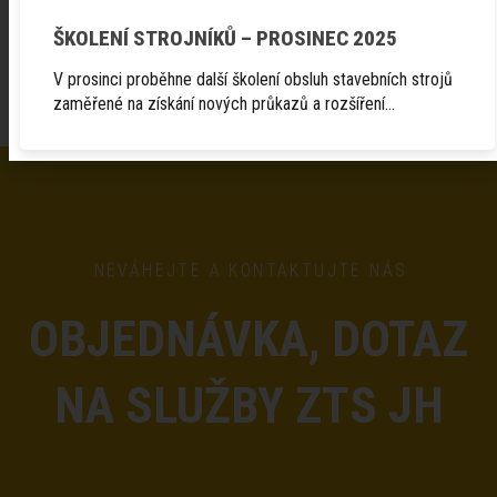
ŠKOLENÍ STROJNÍKŮ – PROSINEC 2025
V prosinci proběhne další školení obsluh stavebních strojů
zaměřené na získání nových průkazů a rozšíření…
NEVÁHEJTE A KONTAKTUJTE NÁS
OBJEDNÁVKA, DOTAZ
NA SLUŽBY ZTS JH