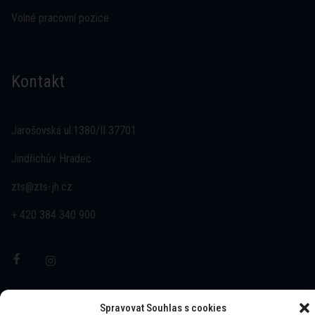
Volné pracovní pozice
Kontakt
Jarošovská ul.1380/II 37701
Jindřichův Hradec
zts@zts-jh.cz
+ 420 384 340 900
Spravovat Souhlas s cookies