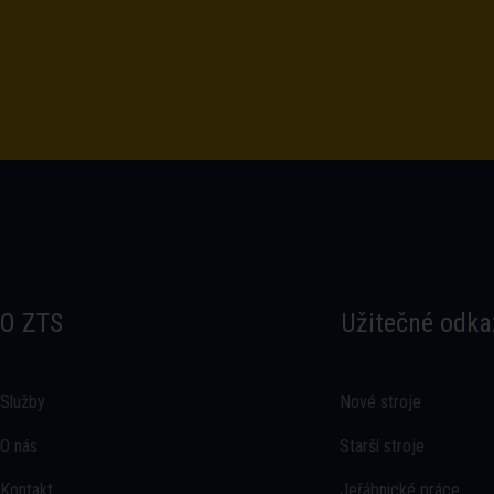
O ZTS
Užitečné odka
Služby
Nové stroje
O nás
Starší stroje
Kontakt
Jeřábnické práce