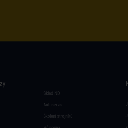
zy
Sklad ND
J
Autoservis
J
Školení strojníků
z
Půjčovna