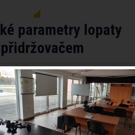
ké parametry lopaty
 přidržovačem
1730/1850/1880/2100
290/320/350/390