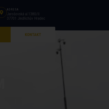
ADRESA
Jarošovská ul.1380/II
37701 Jindřichův Hradec
KONTAKT
M