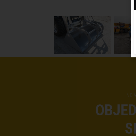
NE
OBJED
S