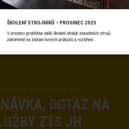
Fotogalerie
ŠKOLENÍ STROJNÍKŮ – PROSINEC 2025
V prosinci proběhne další školení obsluh stavebních strojů
zaměřené na získání nových průkazů a rozšíření…
VÁHEJTE A KONTAKTUJTE NÁS
NÁVKA, DOTAZ NA
LUŽBY ZTS JH