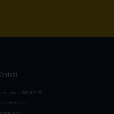
Kontakt
arošovská ul.1380/II 37701
indřichův Hradec
ts@zts-jh.cz