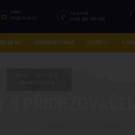
EMAIL
TELEFON
zts@zts-jh.cz
+420 384 340 900
SKLAD ND
JEŘÁBNICKÉ PRÁCE
SLUŽBY
O NÁS
DOMŮ - LOPATY S
PŘIDRŽOVAČEM
Y S PŘIDRŽOVAČE