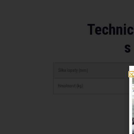
Technic
s
Šířka lopaty (mm)
Hmotnost (kg)