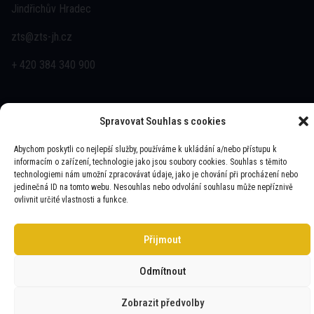
Jindřichův Hradec
zts@zts-jh.cz
+ 420 384 340 900
Spravovat Souhlas s cookies
Abychom poskytli co nejlepší služby, používáme k ukládání a/nebo přístupu k
informacím o zařízení, technologie jako jsou soubory cookies. Souhlas s těmito
technologiemi nám umožní zpracovávat údaje, jako je chování při procházení nebo
ZTS JINDŘICHŮV HRADEC © 2025 | VŠECHNA PRÁVA
jedinečná ID na tomto webu. Nesouhlas nebo odvolání souhlasu může nepříznivě
VYHRAZENA
ovlivnit určité vlastnosti a funkce.
WEBUI.CZ
- WEBOVÉ STRÁNKY A E-SHOPY
Přijmout
Odmítnout
Zobrazit předvolby