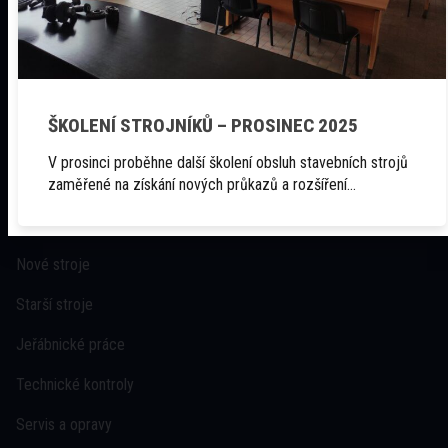
Služby
O nás
Kontakt
ŠKOLENÍ STROJNÍKŮ – PROSINEC 2025
V prosinci proběhne další školení obsluh stavebních strojů
zaměřené na získání nových průkazů a rozšíření…
Užitečné odkazy
Nové stroje
Starší stroje
Jeřábnické práce
Technické kontroly
Servis a opravy