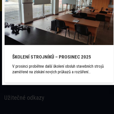
O ZTS
ŠKOLENÍ STROJNÍKŮ – PROSINEC 2025
Služby
V prosinci proběhne další školení obsluh stavebních strojů
O nás
zaměřené na získání nových průkazů a rozšíření…
Kontakt
Užitečné odkazy